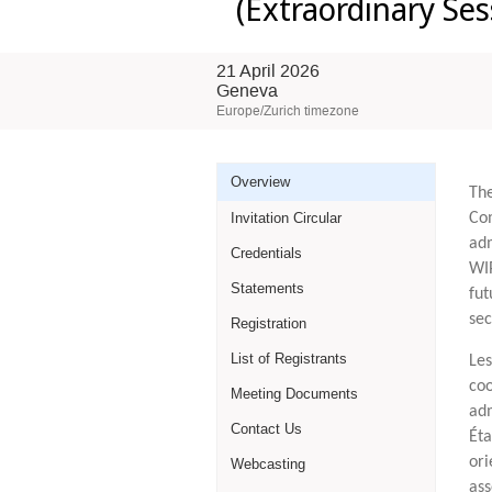
(Extraordinary Ses
21 April 2026
Geneva
Europe/Zurich timezone
Event
Overview
Th
Com
Invitation Circular
menu
adm
Credentials
WIP
Statements
fut
sec
Registration
List of Registrants
​​​​
coo
Meeting Documents
adm
Contact Us
Éta
ori
Webcasting
ass