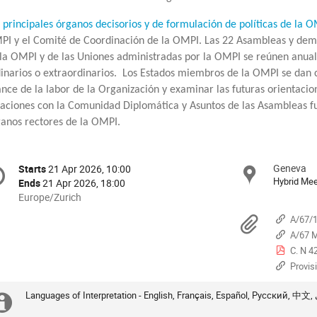
s
principales órganos decisorios y de formulación de políticas de la 
I y el Comité de Coordinación de la OMPI. Las 22 Asambleas y dem
la OMPI y de las Uniones administradas por la OMPI se reúnen anua
inarios o extraordinarios.
Los Estados miembros de la OMPI se dan c
nce de la labor de la Organización y examinar las futuras orientacion
aciones con la Comunidad Diplomática y Asuntos de las Asambleas f
anos rectores de la OMPI.
onference
Geneva
Starts
21 Apr 2026, 10:00
Locat
Date/Time
Hybrid Mee
Ends
21 Apr 2026, 18:00
nformation
All
Europe/Zurich
times
Mater
A/67/1
are
A/67 
in
C. N 42
Europe/Zurich
Provis
Languag
Extra