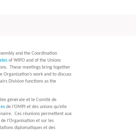
ssembly and the Coordination
ates
of WIPO and of the Unions
ons.
These meetings bring together
e Organization’s work and to discuss
irs Division functions as the
lée générale et le Comité de
res
de l’OMPI et des unions qu’elle
inaire.
Ces réunions permettent aux
de l’Organisation et sur les
elations diplomatiques et des