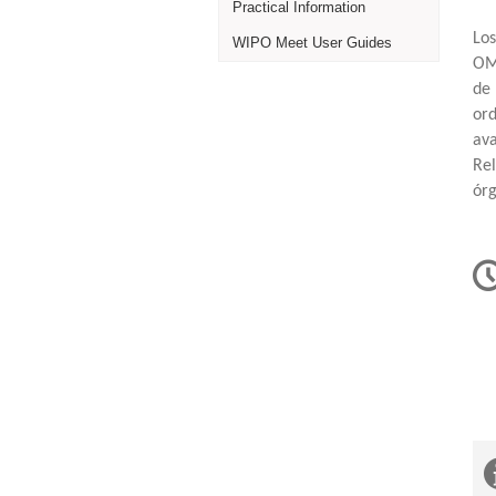
Practical Information
Lo
WIPO Meet User Guides
OMP
de 
ord
ava
Rel
órg
C
i