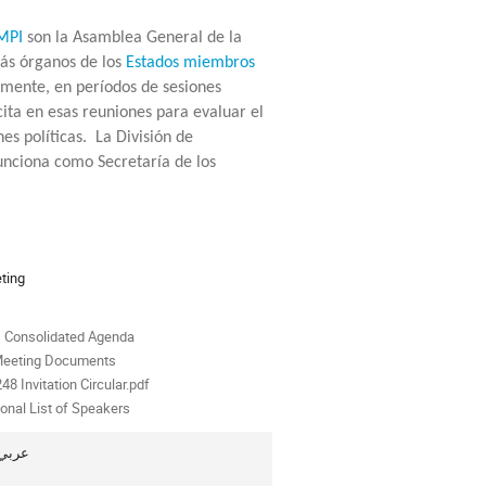
OMPI
son la Asamblea General de la
ás órganos de los
Estados miembros
lmente, en períodos de sesiones
ita en esas reuniones para evaluar el
es políticas. La División de
unciona como Secretaría de los
ion
ting
ials
 Consolidated Agenda
Meeting Documents
48 Invitation Circular.pdf
ional List of Speakers
es of Interpretation - English, Français, Español, Русский, 中文, عربي