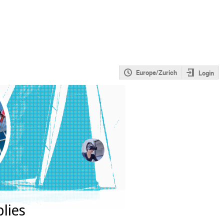
Europe/Zurich
Login
lies