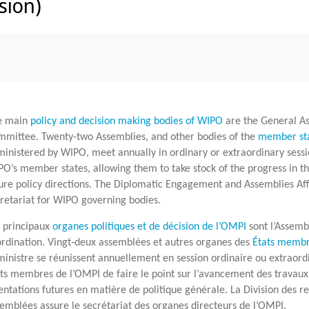
sion)
e main
policy and decision making bodies of WIPO
are the General A
mittee. Twenty-two Assemblies, and other bodies of the
member st
inistered by WIPO, meet annually in ordinary or extraordinary sessi
O’s member states, allowing them to take stock of the progress in th
ure policy directions. The Diplomatic Engagement and Assemblies Affa
retariat for WIPO governing bodies.
​​​Les principaux
organes politiques et de décision de l’OMPI
sont l’Assemb
rdination. Vingt‑deux assemblées et autres organes des
États memb
inistre se réunissent annuellement en session ordinaire ou extraord
ts membres de l’OMPI de faire le point sur l’avancement des travaux 
entations futures en matière de politique générale. La Division des r
emblées assure le secrétariat des organes directeurs de l’OMPI.