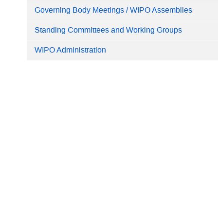
Categories
Governing Body Meetings / WIPO Assemblies
in
Standing Committees and Working Groups
Home
WIPO Administration